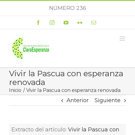
Saltar
NÚMERO 236
al
contenido
Facebook
Instagram
YouTube
Flickr
Correo
electrónico
Vivir la Pascua con esperanza
renovada
Inicio
Vivir la Pascua con esperanza renovada
Anterior
Siguiente
Extracto del artículo:
Vivir la Pascua con