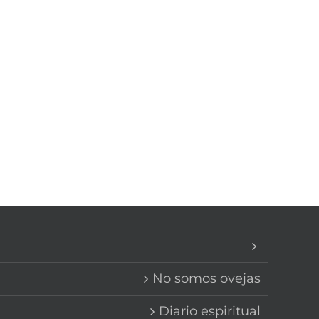
No somos ovejas
Diario espiritual