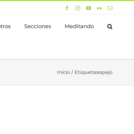
Facebook
Instagram
YouTube
Flickr
Correo
electrónico
tros
Secciones
Meditando
Inicio
Etiqueta:
espejo