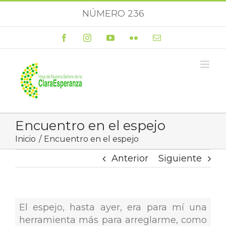
Saltar
NÚMERO 236
al
contenido
Facebook
Instagram
YouTube
Flickr
Correo
electrónico
Encuentro en el espejo
Inicio
Encuentro en el espejo
Anterior
Siguiente
El espejo, hasta ayer, era para mí una
herramienta más para arreglarme, como