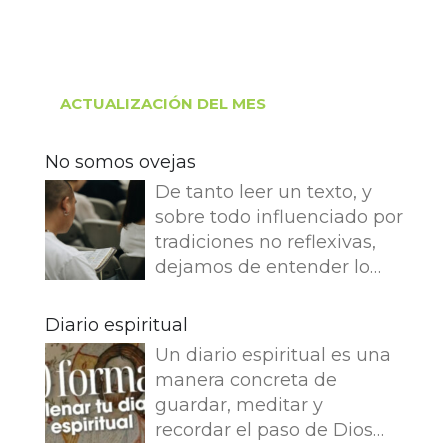
ACTUALIZACIÓN DEL MES
No somos ovejas
De tanto leer un texto, y
sobre todo influenciado por
tradiciones no reflexivas,
dejamos de entender lo
que dice e imaginamos
cosas que no dice. Leemos
Diario espiritual
en el Evangelio de Juan: Yo
Un diario espiritual es una
soy el buen pastor. El buen
manera concreta de
pastor da su vida por las
guardar, meditar y
ovejas. Pero el asalariado,
recordar el paso de Dios
que no es pastor, a quien