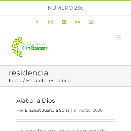
Saltar
NÚMERO 236
al
contenido
Facebook
Instagram
YouTube
Flickr
Correo
electrónico
residencia
Inicio
Etiqueta:
residencia
Alabar a Dios
Por
Elisabet Juanola Sória
|
9 marzo, 2020
Un hombre mayor había quedado