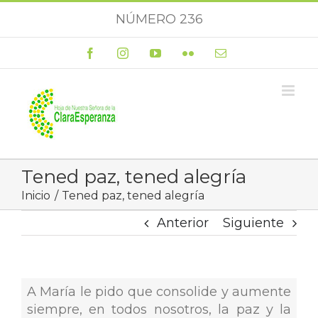
Saltar
NÚMERO 236
al
contenido
Facebook
Instagram
YouTube
Flickr
Correo
electrónico
Tened paz, tened alegría
Inicio
Tened paz, tened alegría
Anterior
Siguiente
A María le pido que consolide y aumente
siempre, en todos nosotros, la paz y la