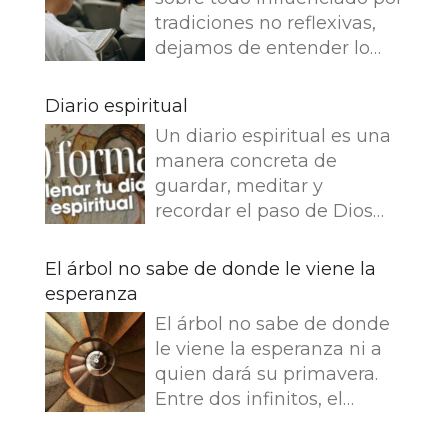
tradiciones no reflexivas,
dejamos de entender lo
que dice e imaginamos
cosas que no dice. Leemos
Diario espiritual
en el Evangelio de Juan: Yo
Un diario espiritual es una
soy el buen pastor. El buen
manera concreta de
pastor da su vida por las
guardar, meditar y
ovejas. Pero el asalariado,
recordar el paso de Dios
que no es pastor, a quien
por nuestra vida. La
no pertenecen las ovejas,
memoria también
El árbol no sabe de donde le viene la
ve venir al lobo, abandona
fortalece la fe.
esperanza
las ovejas y huye, y el lobo
Presentamos 50 ideas para
hace presa en ellas y las
El árbol no sabe de donde
empezar tu Diario
dispersa, porque es
le viene la esperanza ni a
espiritual Busca una bonita
asalariado y no le importan
quien dará su primavera.
libreta y empieza tu diario.
nada las ovejas. Jesús se
Entre dos infinitos, el
¿Que es lo que más te
identifica con la imagen
tronco escucha esta
gusta escribir en tu diario
del buen pastor y se