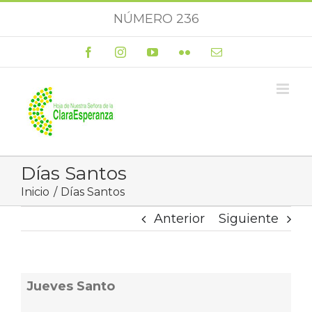
Saltar
NÚMERO 236
al
contenido
Facebook
Instagram
YouTube
Flickr
Correo
electrónico
Días Santos
Inicio
Días Santos
Anterior
Siguiente
Jueves Santo