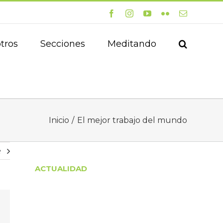
Facebook
Instagram
YouTube
Flickr
Correo
electrónico
tros
Secciones
Meditando
Inicio
El mejor trabajo del mundo
e
ACTUALIDAD