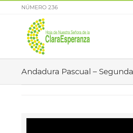
Saltar
NÚMERO 236
al
contenido
Andadura Pascual – Segunda