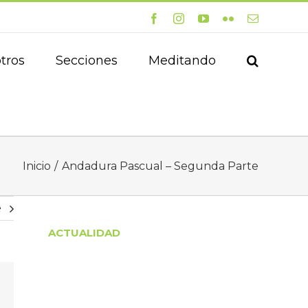
Facebook
Instagram
YouTube
Flickr
Correo
electrónico
tros
Secciones
Meditando
Inicio
Andadura Pascual – Segunda Parte
e
ACTUALIDAD