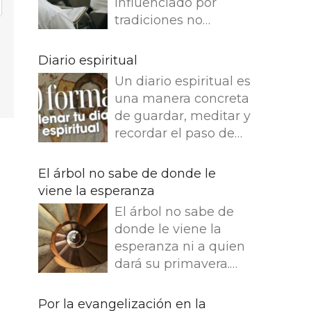
influenciado por
tradiciones no
reflexivas, dejamos
de entender lo que
Diario espiritual
dice e imaginamos
Un diario espiritual es
cosas que no dice.
una manera concreta
Leemos en el
de guardar, meditar y
Evangelio de Juan: Yo
recordar el paso de
soy el buen pastor. El
Dios por nuestra vida.
buen pastor da su
La memoria también
El árbol no sabe de donde le
vida por las ovejas.
fortalece la fe.
viene la esperanza
Pero el asalariado,
Presentamos 50
que no es pastor, a
El árbol no sabe de
ideas para empezar
quien no pertenecen
donde le viene la
tu Diario espiritual
las ovejas, ve venir al
esperanza ni a quien
Busca una bonita
lobo, abandona las
dará su primavera.
libreta y empieza tu
ovejas y huye, y el
Entre dos infinitos, el
diario. ¿Que es lo que
lobo hace presa en
tronco escucha esta
Por la evangelización en la
más te gusta escribir