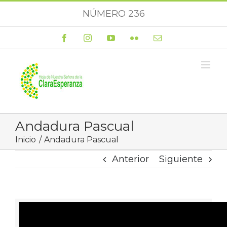
Saltar
NÚMERO 236
al
contenido
Facebook
Instagram
YouTube
Flickr
Correo
electrónico
Andadura Pascual
Inicio
Andadura Pascual
Anterior
Siguiente