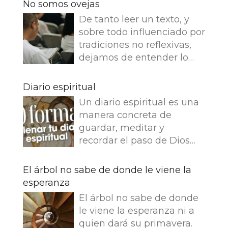
No somos ovejas
De tanto leer un texto, y
sobre todo influenciado por
tradiciones no reflexivas,
dejamos de entender lo
que dice e imaginamos
cosas que no dice. Leemos
Diario espiritual
en el Evangelio de Juan: Yo
Un diario espiritual es una
soy el buen pastor. El buen
manera concreta de
pastor da su vida por las
guardar, meditar y
ovejas. Pero el asalariado,
recordar el paso de Dios
que no es pastor, a quien
por nuestra vida. La
no pertenecen las ovejas,
memoria también
El árbol no sabe de donde le viene la
ve venir al lobo, abandona
fortalece la fe.
esperanza
las ovejas y huye, y el lobo
Presentamos 50 ideas para
hace presa en ellas y las
El árbol no sabe de donde
empezar tu Diario
dispersa, porque es
le viene la esperanza ni a
espiritual Busca una bonita
asalariado y no le importan
quien dará su primavera.