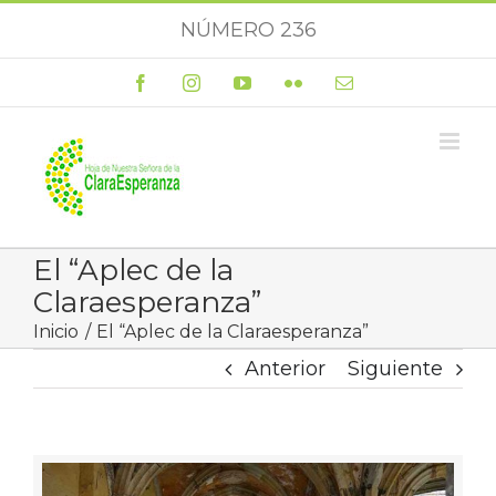
Saltar
NÚMERO 236
al
contenido
Facebook
Instagram
YouTube
Flickr
Correo
electrónico
El “Aplec de la
Claraesperanza”
Inicio
El “Aplec de la Claraesperanza”
Anterior
Siguiente