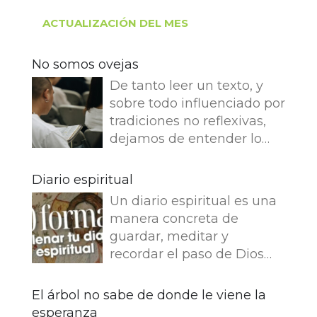
ACTUALIZACIÓN DEL MES
No somos ovejas
De tanto leer un texto, y
sobre todo influenciado por
tradiciones no reflexivas,
dejamos de entender lo
que dice e imaginamos
cosas que no dice. Leemos
Diario espiritual
en el Evangelio de Juan: Yo
Un diario espiritual es una
soy el buen pastor. El buen
manera concreta de
pastor da su vida por las
guardar, meditar y
ovejas. Pero el asalariado,
recordar el paso de Dios
que no es pastor, a quien
por nuestra vida. La
no pertenecen las ovejas,
memoria también
El árbol no sabe de donde le viene la
ve venir al lobo, abandona
fortalece la fe.
esperanza
las ovejas y huye, y el lobo