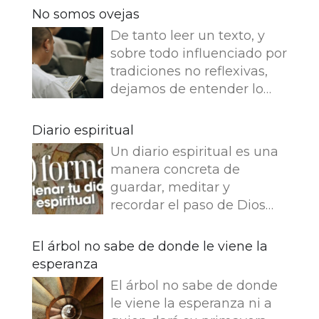
No somos ovejas
De tanto leer un texto, y
sobre todo influenciado por
tradiciones no reflexivas,
dejamos de entender lo
que dice e imaginamos
cosas que no dice. Leemos
Diario espiritual
en el Evangelio de Juan: Yo
Un diario espiritual es una
soy el buen pastor. El buen
manera concreta de
pastor da su vida por las
guardar, meditar y
ovejas. Pero el asalariado,
recordar el paso de Dios
que no es pastor, a quien
por nuestra vida. La
no pertenecen las ovejas,
memoria también
El árbol no sabe de donde le viene la
ve venir al lobo, abandona
fortalece la fe.
esperanza
las ovejas y huye, y el lobo
Presentamos 50 ideas para
hace presa en ellas y las
El árbol no sabe de donde
empezar tu Diario
dispersa, porque es
le viene la esperanza ni a
espiritual Busca una bonita