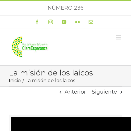
Saltar
NÚMERO 236
al
contenido
Facebook
Instagram
YouTube
Flickr
Correo
electrónico
La misión de los laicos
Inicio
La misión de los laicos
Anterior
Siguiente