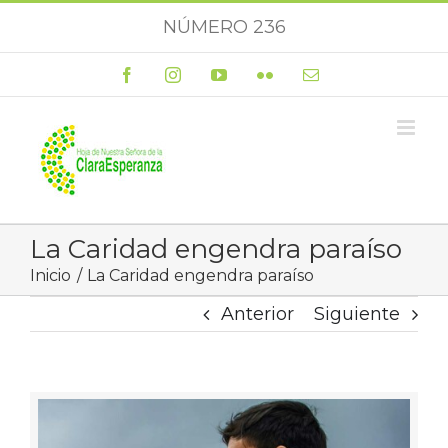
Saltar
NÚMERO 236
al
contenido
Facebook
Instagram
YouTube
Flickr
Correo
electrónico
La Caridad engendra paraíso
Inicio
La Caridad engendra paraíso
Anterior
Siguiente