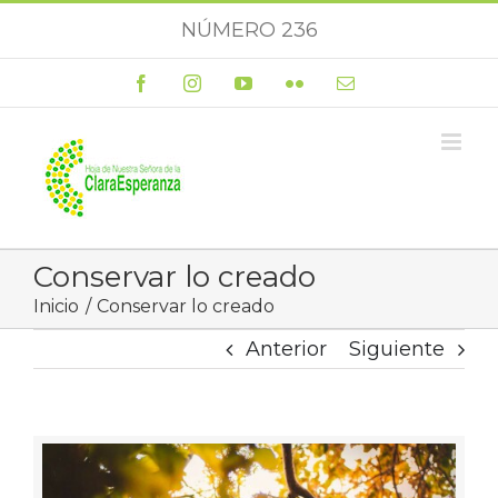
Saltar
NÚMERO 236
al
contenido
Facebook
Instagram
YouTube
Flickr
Correo
electrónico
Conservar lo creado
Inicio
Conservar lo creado
Anterior
Siguiente