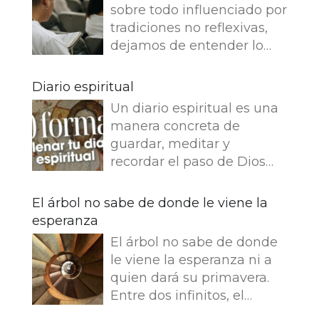
sobre todo influenciado por
tradiciones no reflexivas,
dejamos de entender lo
que dice e imaginamos
cosas que no dice. Leemos
Diario espiritual
en el Evangelio de Juan: Yo
Un diario espiritual es una
soy el buen pastor. El buen
manera concreta de
pastor da su vida por las
guardar, meditar y
ovejas. Pero el asalariado,
recordar el paso de Dios
que no es pastor, a quien
por nuestra vida. La
no pertenecen las ovejas,
memoria también
El árbol no sabe de donde le viene la
ve venir al lobo, abandona
fortalece la fe.
esperanza
las ovejas y huye, y el lobo
Presentamos 50 ideas para
hace presa en ellas y las
El árbol no sabe de donde
empezar tu Diario
dispersa, porque es
le viene la esperanza ni a
espiritual Busca una bonita
asalariado y no le importan
quien dará su primavera.
libreta y empieza tu diario.
nada las ovejas. Jesús se
Entre dos infinitos, el
¿Que es lo que más te
identifica con la imagen
tronco escucha esta