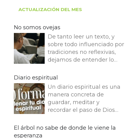
ACTUALIZACIÓN DEL MES
No somos ovejas
De tanto leer un texto, y
sobre todo influenciado por
tradiciones no reflexivas,
dejamos de entender lo
que dice e imaginamos
cosas que no dice. Leemos
Diario espiritual
en el Evangelio de Juan: Yo
Un diario espiritual es una
soy el buen pastor. El buen
manera concreta de
pastor da su vida por las
guardar, meditar y
ovejas. Pero el asalariado,
recordar el paso de Dios
que no es pastor, a quien
por nuestra vida. La
no pertenecen las ovejas,
memoria también
El árbol no sabe de donde le viene la
ve venir al lobo, abandona
fortalece la fe.
esperanza
las ovejas y huye, y el lobo