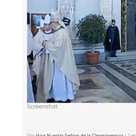
Screenshot
Por
Hoja Nuestra Señora de la Claraesperanza
|
2 e