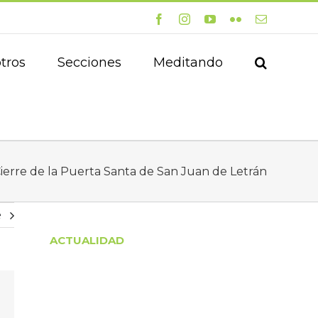
Facebook
Instagram
YouTube
Flickr
Correo
electrónico
tros
Secciones
Meditando
ierre de la Puerta Santa de San Juan de Letrán
e
ACTUALIDAD