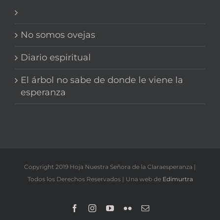
No somos ovejas
Diario espiritual
El árbol no sabe de donde le viene la
esperanza
Copyright 2019 Hoja Nuestra Señora de la Claraesperanza |
Todos los Derechos Reservados | Una web de
Edimurtra
Facebook
Instagram
YouTube
Flickr
Correo
electrónico