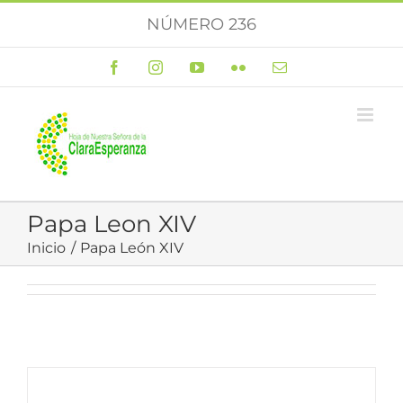
Saltar
NÚMERO 236
al
contenido
Facebook
Instagram
YouTube
Flickr
Correo
electrónico
Papa Leon XIV
Inicio
Papa León XIV