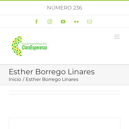
Saltar
NÚMERO 236
al
contenido
Facebook
Instagram
YouTube
Flickr
Correo
electrónico
Esther Borrego Linares
Inicio
Esther Borrego Linares