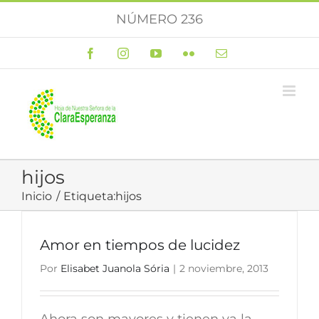
Saltar
NÚMERO 236
al
contenido
Facebook
Instagram
YouTube
Flickr
Correo
electrónico
hijos
Inicio
Etiqueta:
hijos
Amor en tiempos de lucidez
Por
Elisabet Juanola Sória
|
2 noviembre, 2013
Ahora son mayores y tienen ya la