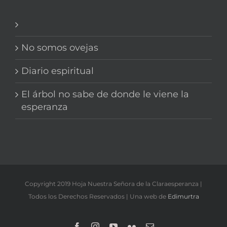
No somos ovejas
Diario espiritual
El árbol no sabe de donde le viene la
esperanza
Copyright 2019 Hoja Nuestra Señora de la Claraesperanza |
Todos los Derechos Reservados | Una web de
Edimurtra
Facebook
Instagram
YouTube
Flickr
Correo