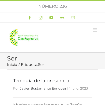
Saltar
NÚMERO 236
al
contenido
Facebook
Instagram
YouTube
Flickr
Correo
electrónico
Ser
Inicio
Etiqueta:
Ser
Teología de la presencia
Por
Javier Bustamante Enríquez
|
1 julio, 2023
Muchas veces leemos que Jesús