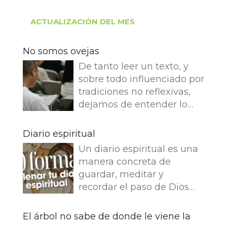
ACTUALIZACIÓN DEL MES
No somos ovejas
De tanto leer un texto, y
sobre todo influenciado por
tradiciones no reflexivas,
dejamos de entender lo
que dice e imaginamos
cosas que no dice. Leemos
Diario espiritual
en el Evangelio de Juan: Yo
Un diario espiritual es una
soy el buen pastor. El buen
manera concreta de
pastor da su vida por las
guardar, meditar y
ovejas. Pero el asalariado,
recordar el paso de Dios
que no es pastor, a quien
por nuestra vida. La
no pertenecen las ovejas,
memoria también
El árbol no sabe de donde le viene la
ve venir al lobo, abandona
fortalece la fe.