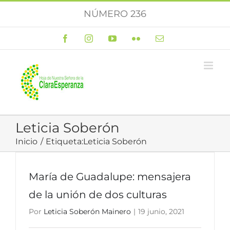
Saltar
NÚMERO 236
al
contenido
Facebook
Instagram
YouTube
Flickr
Correo
electrónico
Leticia Soberón
Inicio
Etiqueta:
Leticia Soberón
María de Guadalupe: mensajera
de la unión de dos culturas
Por
Leticia Soberón Mainero
|
19 junio, 2021